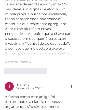
qualidade da escrita e a organiza??o 
das ideias s?o dignas de elogio. Em 
minha própria busca por excelência, 
tenho sempre dado prioridade a 
materiais que realmente agreguem 
valor e me ofere?am novas 
perspectivas. Acredito que a chave para 
o sucesso em qualquer área está em 
investir em **conteúdo de qualidade**. 
é por isso que me dedico a explorar 
fontes que me auxiliem nesse objetivo.…
Mostrar mais
Curtir
Responder
lin strong
02 de out. de 2025
A forma como este artigo foi 
estruturado e a clareza dos seus 
argumentos s?o simplesmente 