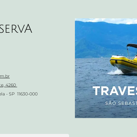
servA
m.br
te, 4260
la - SP 11630-000