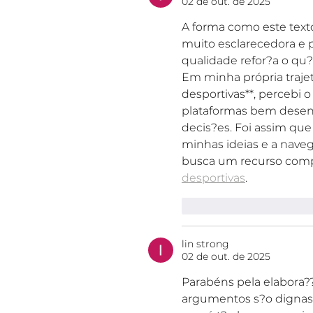
02 de out. de 2025
A forma como este texto
muito esclarecedora e p
qualidade refor?a o qu
Em minha própria trajet
desportivas**, percebi 
plataformas bem desenv
decis?es. Foi assim qu
minhas ideias e a nave
busca um recurso compl
desportivas
.
Curtir
Responde
lin strong
02 de out. de 2025
Parabéns pela elabora??o
argumentos s?o dignas