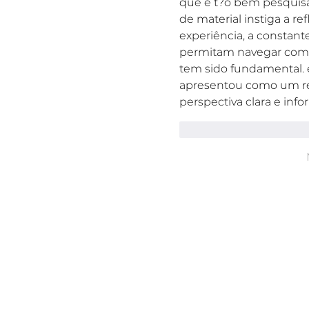
que é t?o bem pesquisa
de material instiga a r
experiência, a constan
permitam navegar com m
tem sido fundamental. 
apresentou como um re
perspectiva clara e in
Curtir
Responde