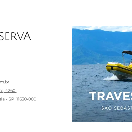
servA
m.br
te, 4260
la - SP 11630-000