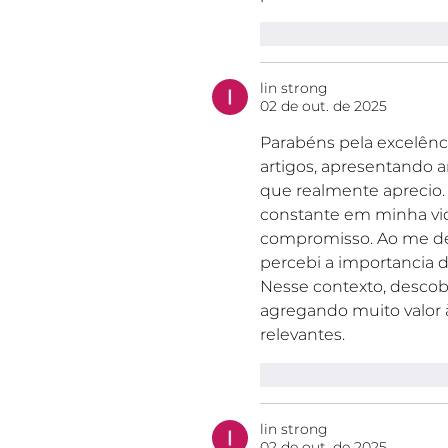
Curtir
Responde
lin strong
02 de out. de 2025
Parabéns pela excelênci
artigos, apresentando a
que realmente aprecio
constante em minha vida
compromisso. Ao me ded
percebi a importancia d
Nesse contexto, descob
agregando muito valor à
relevantes.
Curtir
Responde
lin strong
02 de out. de 2025