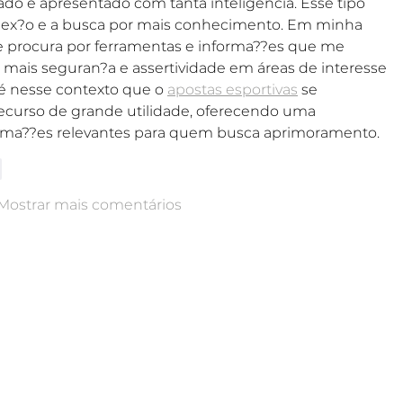
do e apresentado com tanta inteligência. Esse tipo 
eflex?o e a busca por mais conhecimento. Em minha 
te procura por ferramentas e informa??es que me 
ais seguran?a e assertividade em áreas de interesse 
é nesse contexto que o 
apostas esportivas
 se 
curso de grande utilidade, oferecendo uma 
forma??es relevantes para quem busca aprimoramento.
r
Mostrar mais comentários