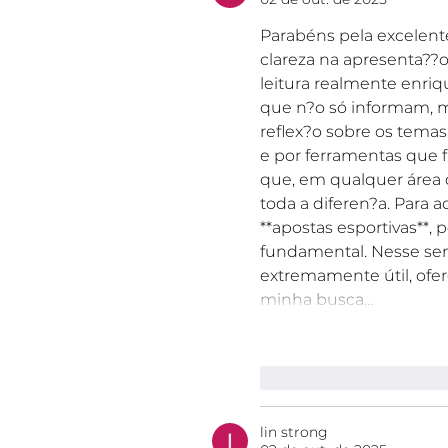
Parabéns pela excelente
clareza na apresenta??
leitura realmente enri
que n?o só informam, 
reflex?o sobre os tema
e por ferramentas que f
que, em qualquer área d
toda a diferen?a. Para
**apostas esportivas**,
fundamental. Nesse sent
extremamente útil, of
minha busca…
Curtir
Responde
lin strong