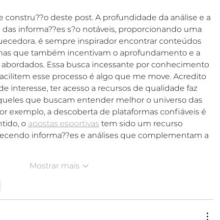
 constru??o deste post. A profundidade da análise e a 
o das informa??es s?o notáveis, proporcionando uma 
quecedora. é sempre inspirador encontrar conteúdos 
mas que também incentivam o aprofundamento e a 
s abordados. Essa busca incessante por conhecimento 
acilitem esse processo é algo que me move. Acredito 
e interesse, ter acesso a recursos de qualidade faz 
 aqueles que buscam entender melhor o universo das 
 por exemplo, a descoberta de plataformas confiáveis é 
ido, o 
apostas esportivas
 tem sido um recurso 
erecendo informa??es e análises que complementam a 
Mostrar mais
r