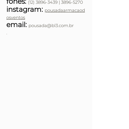
fones:
(12) 3896-3439
|
3896-5270
instagram:
pousadaarmacaod
osventos
email:
pousada@bl3.com.br
.